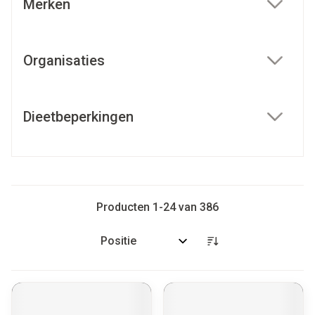
Merken
filter
Organisaties
filter
Dieetbeperkingen
filter
Producten
1
-
24
van
386
Sorteer op: