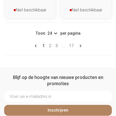
Niet beschikbaar
Niet beschikbaar
Toon
per pagina
Pagina's
U lees momenteel pagina
Pagina
Pagina
Pagina
1
2
3
...
17
Blijf op de hoogte van nieuwe producten en
promoties
E-mail adres
Inschrijven