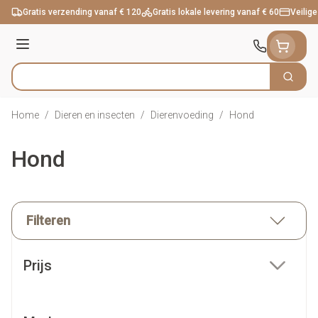
Ga naar de inhoud
Gratis verzending vanaf € 120
Gratis lokale levering vanaf € 60
Veilige
Menu
Zoek
Product, merk, categorie...
Home
/
Dieren en insecten
/
Dierenvoeding
/
Hond
Hond
Filteren
Doorgaan naar productlijst
Prijs
filter