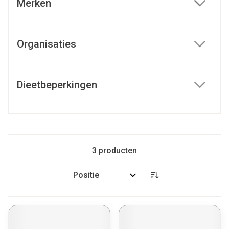
Merken
filter
Organisaties
filter
Dieetbeperkingen
filter
3
producten
Sorteer op: