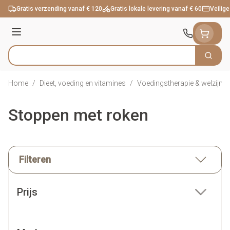
Ga naar de inhoud
Gratis verzending vanaf € 120
Gratis lokale levering vanaf € 60
Veilige
Menu
Zoek
Product, merk, categorie...
Home
/
Dieet, voeding en vitamines
/
Voedingstherapie & welzijn
/
Stoppen met roken
Filteren
Doorgaan naar productlijst
Prijs
filter