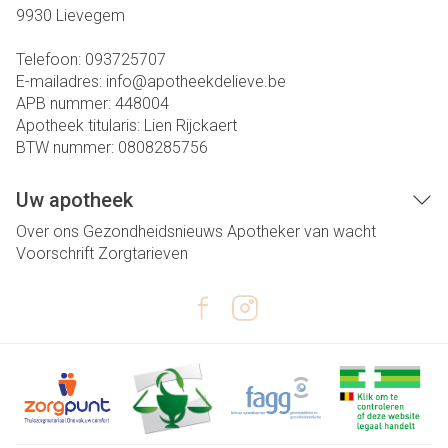
9930
Lievegem
Telefoon:
093725707
E-mailadres:
info@
apotheekdelieve.be
APB nummer:
448004
Apotheek titularis:
Lien Rijckaert
BTW nummer:
0808285756
Uw apotheek
Over ons
Gezondheidsnieuws
Apotheker van wacht
Voorschrift
Zorgtarieven