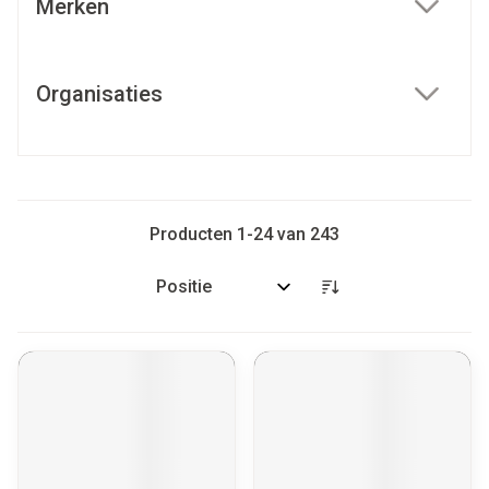
Merken
filter
Organisaties
filter
Producten
1
-
24
van
243
Sorteer op: