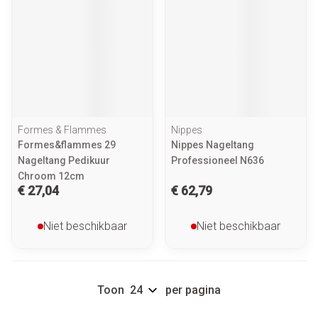
Formes & Flammes
Nippes
Formes&flammes 29
Nippes Nageltang
Nageltang Pedikuur
Professioneel N636
Chroom 12cm
€ 27,04
€ 62,79
Niet beschikbaar
Niet beschikbaar
Toon
per pagina
Pagina's