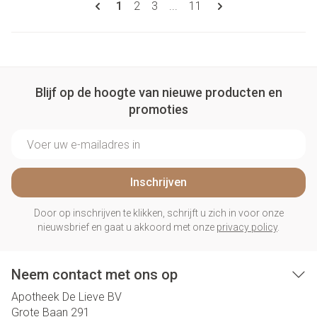
U lees momenteel pagina
Pagina
Pagina
Pagina
1
2
3
...
11
Blijf op de hoogte van nieuwe producten en
promoties
E-mail adres
Inschrijven
Door op inschrijven te klikken, schrijft u zich in voor onze
nieuwsbrief en gaat u akkoord met onze
privacy policy
.
Neem contact met ons op
Apotheek De Lieve BV
Grote Baan 291