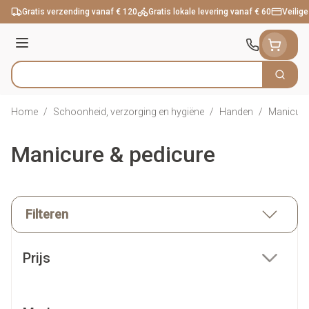
Ga naar de inhoud
Gratis verzending vanaf € 120
Gratis lokale levering vanaf € 60
Veilige
Menu
Zoek
Product, merk, categorie...
Home
/
Schoonheid, verzorging en hygiëne
/
Handen
/
Manicure
Manicure & pedicure
Filteren
Doorgaan naar productlijst
Prijs
filter