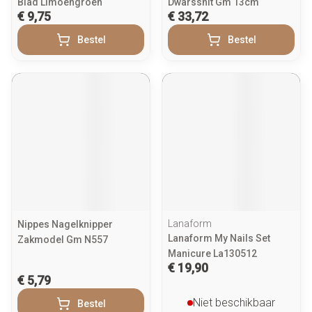
Blad Limoengroen
Dwarssnit Gm 13cm
€ 9,75
€ 33,72
Bestel
Bestel
Lanaform
Nippes Nagelknipper
Lanaform My Nails Set
Zakmodel Gm N557
Manicure La130512
€ 19,90
€ 5,79
Niet beschikbaar
Bestel