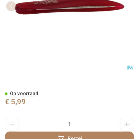
Nippes Vijl Saphier N62
Op voorraad
€ 5,99
Aantal
Bestel