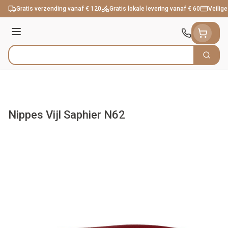
Ga naar de inhoud
Gratis verzending vanaf € 120
Gratis lokale levering vanaf € 60
Veilige
Menu
Zoek
Product, merk, categorie...
Nippes Vijl Saphier N62