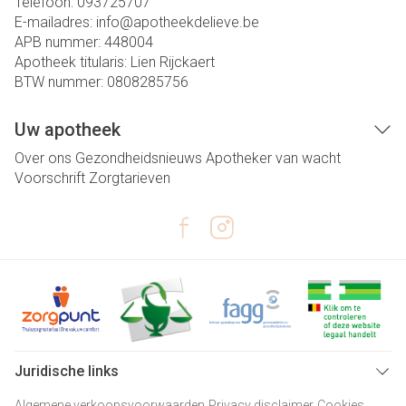
Telefoon:
093725707
E-mailadres:
info@
apotheekdelieve.be
APB nummer:
448004
Apotheek titularis:
Lien Rijckaert
BTW nummer:
0808285756
Uw apotheek
Over ons
Gezondheidsnieuws
Apotheker van wacht
Voorschrift
Zorgtarieven
Juridische links
Algemene verkoopsvoorwaarden
Privacy disclaimer
Cookies