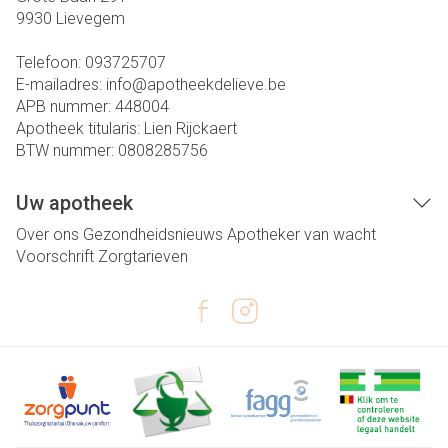
9930
Lievegem
Telefoon:
093725707
E-mailadres:
info@
apotheekdelieve.be
APB nummer:
448004
Apotheek titularis:
Lien Rijckaert
BTW nummer:
0808285756
Uw apotheek
Over ons
Gezondheidsnieuws
Apotheker van wacht
Voorschrift
Zorgtarieven