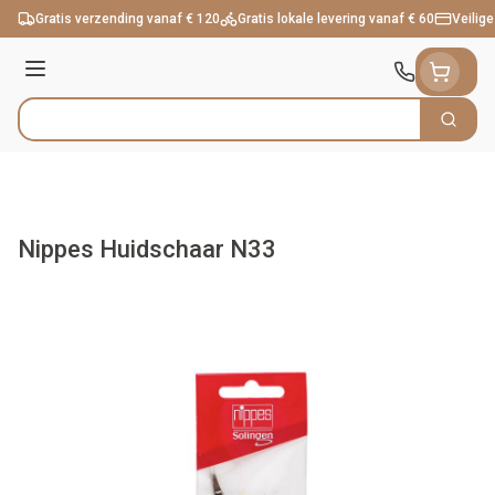
Ga naar de inhoud
Gratis verzending vanaf € 120
Gratis lokale levering vanaf € 60
Veilige
Menu
Zoek
Product, merk, categorie...
Nippes Huidschaar N33