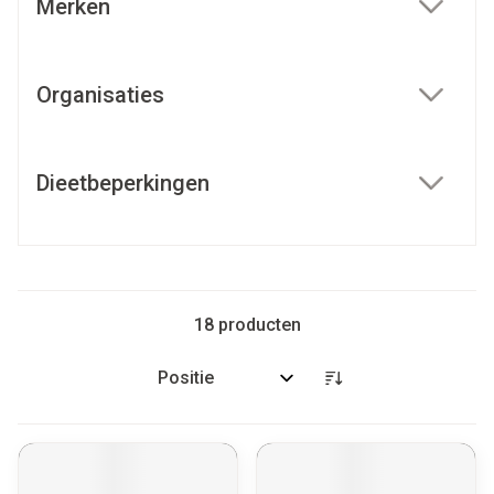
Merken
filter
Organisaties
filter
Dieetbeperkingen
filter
18
producten
Sorteer op: