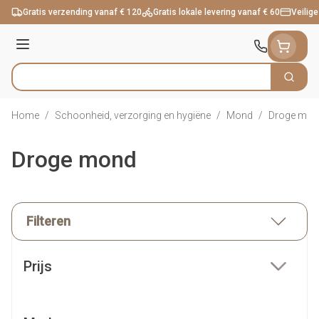
Ga naar de inhoud
Gratis verzending vanaf € 120
Gratis lokale levering vanaf € 60
Veilige
Menu
Zoek
Product, merk, categorie...
Home
/
Schoonheid, verzorging en hygiëne
/
Mond
/
Droge mo
Droge mond
Filteren
Doorgaan naar productlijst
Prijs
filter