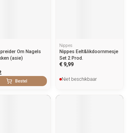
ontschminken
Sondes, baxters en catheters
er
diabetes producten
Reinigingsmelk, - crème, -olie en
Afslanken
Sondes
oor insulinespuiten
gel
Accessoires
ering
Accessoires voor sondes
werende middelen
er
Tonic - lotion
Baxters
Homeopathie
Micellair water
Catheters
Nippes
 en geurproducten
Specifiek voor de ogen
preider Om Nagels
Nippes Eelt&likdoornmesje
kken (asie)
Set 2 Prod.
kjes
Toon meer
Zware benen
Pillendozen en accessoires
€ 9,99
atje
2
Tabletten
k voor mannen
res
Gezichtsverzorging
Niet beschikbaar
Bestel
Creme, gel en spray
verzorging
ties
Mondmaskers
Pigmentstoornissen
nt
gische en anti
nten
Gevoelige huid - geïrriteerde huid
Diverse geneesmiddelen
toire middelen
verzorging
Bandages en Orthopedie -
Gemengde huid
ende middelen
orthopedische verbanden
ie
Doffe huid
m
Diergeneesmiddelen
Buik
Toon meer
ng en zuurstof
er