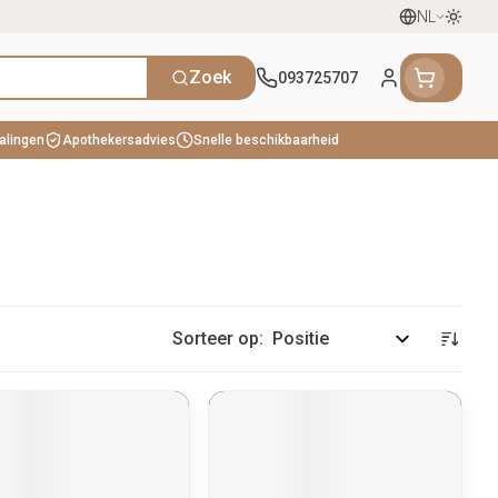
NL
Oversc
Talen
Zoek
093725707
Klant menu
talingen
Apothekersadvies
Snelle beschikbaarheid
herapie en zuurstof
eding
n, vitaminen en tonica
Seksualiteit en intieme hygiene
Naalden en spuiten
Mond en keel
en gewrichten
hee
Pillendozen
Plantaardige olie
Oren
ouche
oestellen
n
Condooms en anticonceptie
Spuiten
Zuigtabletten
accessoires
n
Intiem welzijn
Oplossing voor injectie
Spray - oplossing
usen
n warmtetherapie
Batterijen
Homeopathie
Ogen
scherming
ieren
Intieme verzorging
Naalden
Sorteer op:
Anesthesie
Massage
Naalden voor insulinepen -
enen
apie
Mond, muil of snavel
pennaalden
en stress
en en desinfecteren
Toon meer
Toon meer
nk
cosemeter
ls
Diagnostica
Gezichtsreiniging -
Vacht, huid of pluimen
iding zon
s en naalden
asjes - antiviraal
en teken