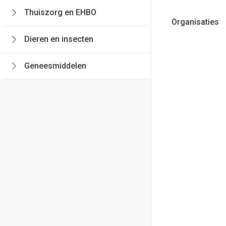
Braken
Thuiszorg en EHBO
Bad en douche
Thee, Kruidenthee
Fopspenen en acc
Toon submenu voor Thuiszorg en EHBO 
Organisaties
Laxeermiddelen
Lingerie
Deodorant
Babyvoeding
Luiers
filter
Dieren en insecten
Honden
Toon meer
Zeer droge, geïrri
Sportvoeding
Tandjes
BH's
Toon submenu voor Dieren en insecten 
huidproblemen
Specifieke voedin
Voeding - melk
Zwangerschapslin
Geneesmiddelen
Aambeien
Toon submenu voor Geneesmiddelen ca
Ontharen en epile
Toon meer
Toon meer
Overige lingerie
Toon meer
Incontinentie
Ademhalingsstel
Lippen
Onderleggers
Voedend
Luierbroekje
Hoest
Koortsblazen
Inlegverband
Droge hoest
Incontinentieslips
Handen
Diepzittende slijm
Toon meer
Combinatie droge
Handverzorging
slijmhoest