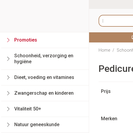
Ga naar de inhoud
Product, merk, c
Promoties
Bekijk alles van
Bekijk alles van 
Bekijk alles van
Bekijk alles van Vi
Bekijk alles van
Bekijk alles van
Bekijk alles van 
Bekijk alles van
Home
/
Schoonhe
Schoonheid, verzorging en
Haar en Hoofd
Afslanken
Zwangerschap
Aromatherapie
Lenzen en brillen
Geheugen
Supplementen
Hart- en bloedva
hygiëne
Pedicur
Toon submenu voor Schoonheid, verzorg
Kammen - ontwar
Maaltijdvervanger
Zwangerschapslin
Verstuiver
Lensproducten
Dieet, voeding en vitamines
Beschadigd haar en
Eetlustremmer
Borstvoeding
Essentiële oliën
Brillen
Insecten
Prostaat
Bloedverdunning 
Toon submenu voor Dieet, voeding en vi
Doorgaan naar p
Platte buik
Lichaamsverzorgi
Complex - combin
Styling - spray & 
Prijs
Zwangerschap en kinderen
Verzorging insect
filter
Kousen, panty's 
Toon submenu voor Zwangerschap en ki
Verzorging
Vetverbranders
Vitamines en sup
Anti insecten
Maag darm stels
Menopauze
Bachbloesem
Vitaliteit 50+
Toon meer
Toon meer
Toon meer
Kousen
Teken tang of pin
Toon submenu voor Vitaliteit 50+ catego
Maagzuur
Merken
Panty's
filter
Natuur geneeskunde
Lever, galblaas e
Lichaamsverzorg
Voeding
Baby
Toon submenu voor Natuur geneeskunde
Sokken
Paarden