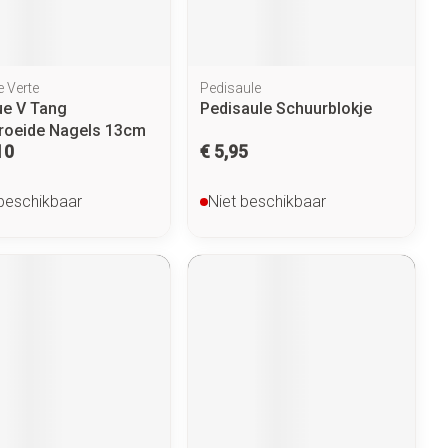
 Verte
Pedisaule
e V Tang
Pedisaule Schuurblokje
roeide Nagels 13cm
10
€ 5,95
 beschikbaar
Niet beschikbaar