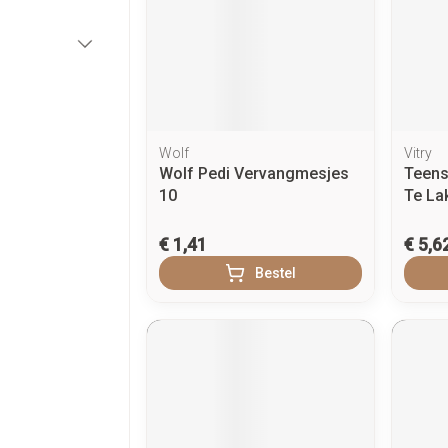
Zenuwstelsel
essoires
Toon meer
Ogen
Podologie
Toon me
Overige 
Jeuk
categorie
Neus
Cold - Hot therapie - warm/koud
Naalden v
Spieren en gewrichten
Spijsvert
Oren
Insecten
Luizen
Slapeloosheid, spanning en
teerde huid en
Keel
Verbanddozen
Toon me
categorie
stress
g
gerie
Oordopjes
Botten, spieren en gewrichten
Medische hulpmiddelen
tegorie
ren
Wolf
Vitry
Stoma
Oorreiniging
Toon meer
Toon meer
Parfums
Acne
Wolf Pedi Vervangmesjes
Teens
Stoppen met roken
10
Te La
Oordruppels
Stomaza
Diagnosetesten en
sel
Stomapla
meetapparatuur
€ 1,41
€ 5,6
Specifie
Ogen
Voeten en benen
Accessoi
Infecties
Bestel
Alcoholtest
Lichaams
Ooginfec
Droge voeten, eelt en kloven
Bloeddrukmeter
Deodora
Anti aller
Instrume
Blaren
inflamma
Cholesteroltest
Immuniteit
Gezichts
Eelt
Ontzwell
hoest
Hartslagmeter
Eksteroog - likdoorn
Ergonom
Glaucoo
 hoest en
Make-up
Toon meer
Toon meer
Allergie
Ademhali
Toon me