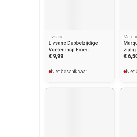
Make-up 
 inhalatie
Badkame
gebruiks
re
Nagels
Oor
Bed
Eyeliner 
Anti tumor middelen
l
Nagellak
Doorligge
Mascara
Kalk- en schimmelnagels
Livsane
Marque
Toon me
Oogscha
Livsane Dubbelzijdige
Marqu
Neus
Nagelbijten
Voetenrasp Emeri
zijdig
Toon me
nborstels
Tabletten
€ 9,99
€ 6,5
Nagelversterkend
Neusspra
Toon meer
Snurken
Niet beschikbaar
Niet
Supplementen