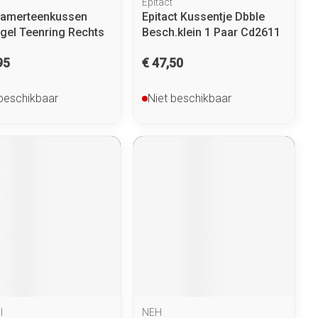
Epitact
amerteenkussen
Epitact Kussentje Dbble
gel Teenring Rechts
Besch.klein 1 Paar Cd2611
95
€ 47,50
 beschikbaar
Niet beschikbaar
l
NEH