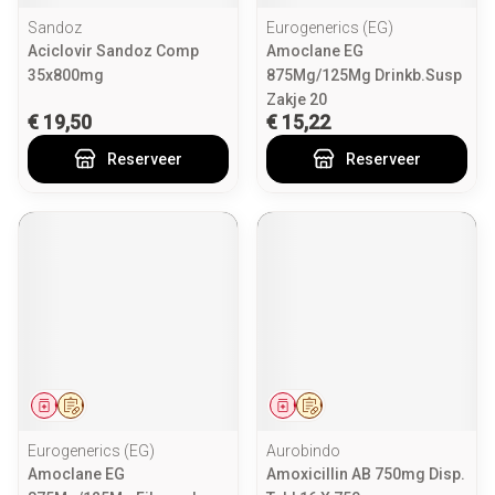
Sandoz
Eurogenerics (EG)
Aciclovir Sandoz Comp
Amoclane EG
35x800mg
875Mg/125Mg Drinkb.Susp
Zakje 20
€ 19,50
€ 15,22
Reserveer
Reserveer
Geneesmiddel
Op voorschrift
Geneesmiddel
Op voorschrift
Eurogenerics (EG)
Aurobindo
Amoclane EG
Amoxicillin AB 750mg Disp.