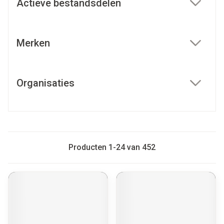
Actieve bestandsdelen
filter
Merken
filter
Organisaties
filter
Producten
1
-
24
van
452