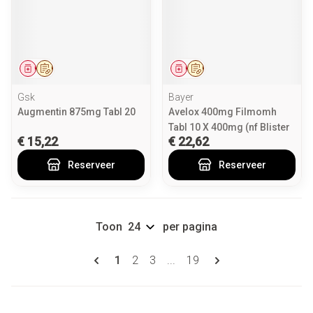
Geneesmiddel
Op voorschrift
Geneesmiddel
Op voorschrift
Gsk
Bayer
Augmentin 875mg Tabl 20
Avelox 400mg Filmomh
Tabl 10 X 400mg (nf Blister
€ 15,22
€ 22,62
Reserveer
Reserveer
Toon
per pagina
Pagina's
U lees momenteel pagina
Pagina
Pagina
Pagina
1
2
3
...
19