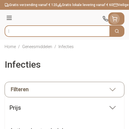
Ga naar de inhoud
Gratis verzending vanaf € 120
Gratis lokale levering vanaf € 60
Veilige
Menu
Zoek
Product, merk, categorie...
Home
/
Geneesmiddelen
/
Infecties
Infecties
Filteren
Doorgaan naar productlijst
Prijs
filter