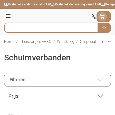
Ga naar de inhoud
Gratis verzending vanaf € 120
Gratis lokale levering vanaf € 60
Veilige
Menu
Zoek
Product, merk, categorie...
Home
/
Thuiszorg en EHBO
/
Wondzorg
/
Gespecialiseerde wo
Schuimverbanden
Filteren
Doorgaan naar productlijst
Prijs
filter