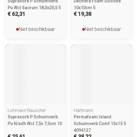
Suprasorb P Schuimverb
Decifera Foam Silicone
Pu Wcl Sacrum 18,0x20,5 5
10x10cm 5
€ 62,31
€ 19,38
Niet beschikbaar
Niet beschikbaar
Lohmann Rauscher
Hartmann
Suprasorb P Schuimverb
Permafoam Island
Pu N/adh Wcl 7,5x 7,5cm 10
Schuimverb Comf 15x15 5
4094127
€ 25,61
€ 38,22