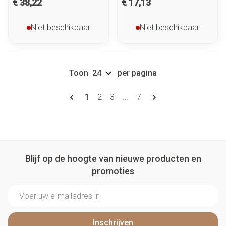
€ 38,22
€ 17,13
Niet beschikbaar
Niet beschikbaar
Toon
per pagina
Pagina's
U lees momenteel pagina
Pagina
Pagina
Pagina
1
2
3
...
7
Blijf op de hoogte van nieuwe producten en
promoties
E-mail adres
Inschrijven