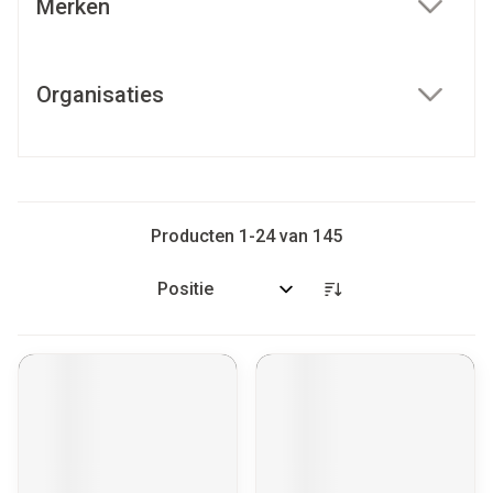
Merken
filter
Organisaties
filter
Producten
1
-
24
van
145
Sorteer op: