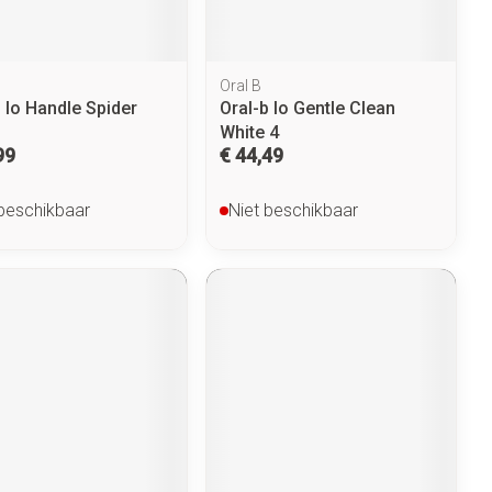
Oral B
 Io Handle Spider
Oral-b Io Gentle Clean
White 4
99
€ 44,49
 beschikbaar
Niet beschikbaar