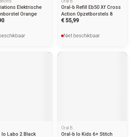
ations
Oral B
iations Elektrische
Oral-b Refill Eb50 Xf Cross
nborstel Orange
Action Opzetborstels 8
90
€ 55,99
 beschikbaar
Niet beschikbaar
Oral B
 Io Labo 2 Black
Oral-b Io Kids 6+ Stitch