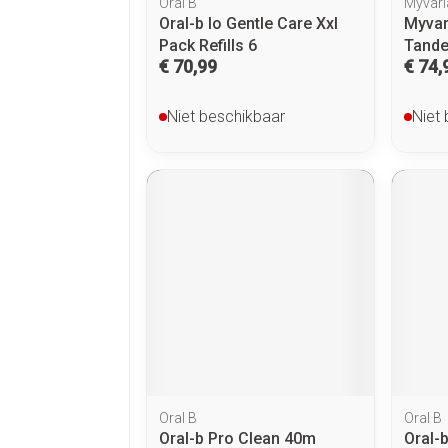
Oral B
Myvari
Oral-b Io Gentle Care Xxl
Myvar
Pack Refills 6
Tande
€ 70,99
€ 74,
Niet beschikbaar
Niet
Oral B
Oral B
Oral-b Pro Clean 40m
Oral-b