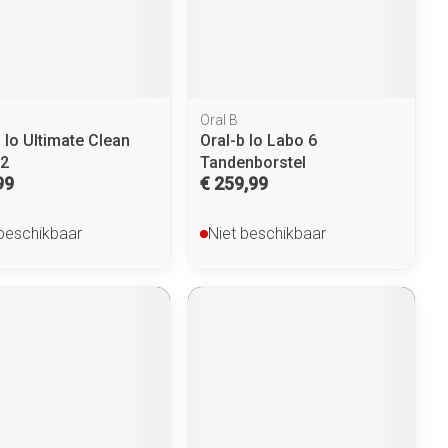
penselen en
Arm
r
voorwerpen
Elleboog
Zelfbruiner
Haar
- oogpotlood
Enkel en voet
n - decubitis
Toon meer
Oral B
er
duw
Scheren
 Io Ultimate Clean
Oral-b Io Labo 6
 2
Tandenborstel
er
99
€ 259,99
ys en -druppels
CBD
 beschikbaar
Niet beschikbaar