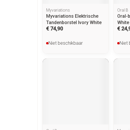
Myvariations
Oral B
Myvariations Elektrische
Oral-b
Tandenborstel Ivory White
White
€ 74,90
€ 24,
Niet beschikbaar
Niet