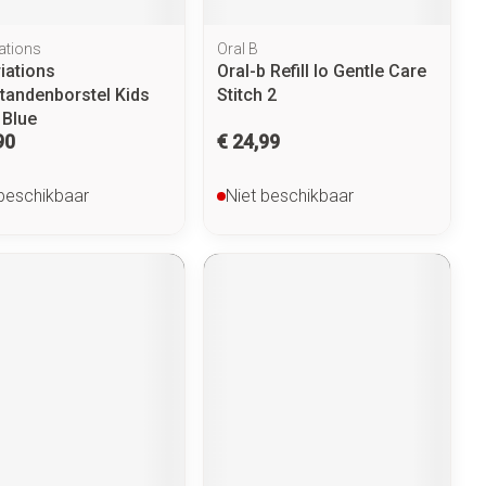
ations
Oral B
iations
Oral-b Refill Io Gentle Care
.tandenborstel Kids
Stitch 2
 Blue
90
€ 24,99
 beschikbaar
Niet beschikbaar