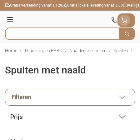
Ga naar de inhoud
Gratis verzending vanaf € 120
Gratis lokale levering vanaf € 60
Veilige
Menu
Zoek
Product, merk, categorie...
Home
/
Thuiszorg en EHBO
/
Naalden en spuiten
/
Spuiten
/
Sp
Spuiten met naald
Filteren
Doorgaan naar productlijst
Prijs
filter