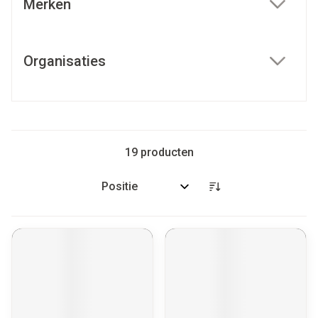
Merken
filter
Organisaties
filter
19
producten
Sorteer op: