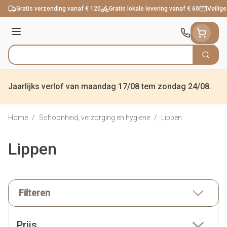
Ga naar de inhoud
Gratis verzending vanaf € 120
Gratis lokale levering vanaf € 60
Veilige
Menu
Zoek
Product, merk, categorie...
Jaarlijks verlof van maandag 17/08 tem zondag 24/08.
Home
/
Schoonheid, verzorging en hygiëne
/
Lippen
Lippen
Filteren
Doorgaan naar productlijst
Prijs