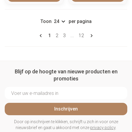
Toon
per pagina
Pagina's
U lees momenteel pagina
Pagina
Pagina
Pagina
1
2
3
...
12
Blijf op de hoogte van nieuwe producten en
promoties
E-mail adres
Inschrijven
Door op inschrijven te klikken, schrijft u zich in voor onze
nieuwsbrief en gaat u akkoord met onze
privacy policy
.