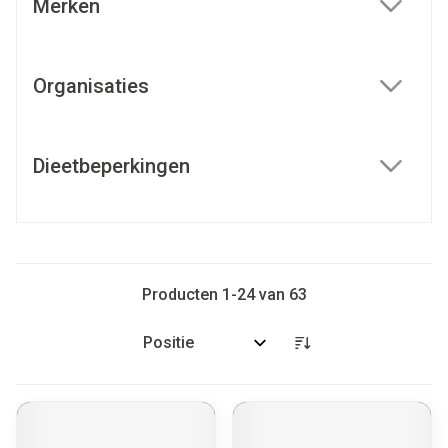
Merken
filter
Organisaties
filter
Dieetbeperkingen
filter
Producten
1
-
24
van
63
Sorteer op: