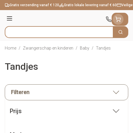
Ga naar de inhoud
Gratis verzending vanaf € 120
Gratis lokale levering vanaf € 60
Veilige
Menu
Zoek
Product, merk, categorie...
Home
/
Zwangerschap en kinderen
/
Baby
/
Tandjes
Tandjes
Filteren
Doorgaan naar productlijst
Prijs
filter