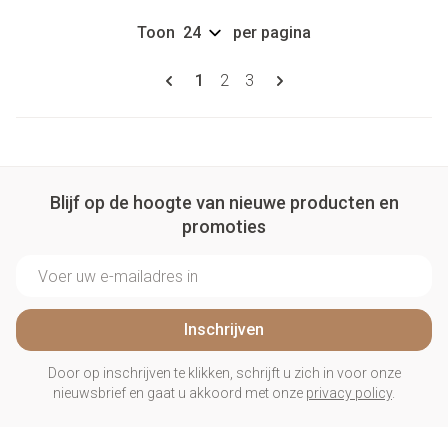
Toon
per pagina
Pagina's
U lees momenteel pagina
Pagina
Pagina
1
2
3
Blijf op de hoogte van nieuwe producten en
promoties
E-mail adres
Inschrijven
Door op inschrijven te klikken, schrijft u zich in voor onze
nieuwsbrief en gaat u akkoord met onze
privacy policy
.