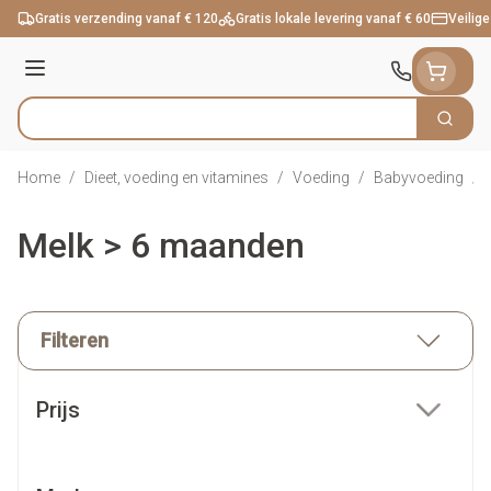
Ga naar de inhoud
Gratis verzending vanaf € 120
Gratis lokale levering vanaf € 60
Veilige
Menu
Zoek
Product, merk, categorie...
Home
/
Dieet, voeding en vitamines
/
Voeding
/
Babyvoeding
/
Melk > 6 maanden
Filteren
Doorgaan naar productlijst
Prijs
filter