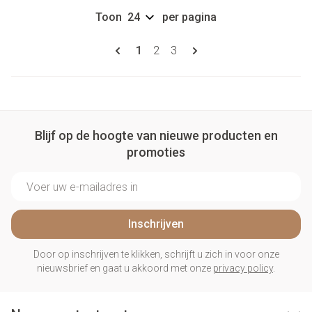
Toon
per pagina
Pagina's
U lees momenteel pagina
Pagina
Pagina
1
2
3
Blijf op de hoogte van nieuwe producten en
promoties
E-mail adres
Inschrijven
Door op inschrijven te klikken, schrijft u zich in voor onze
nieuwsbrief en gaat u akkoord met onze
privacy policy
.