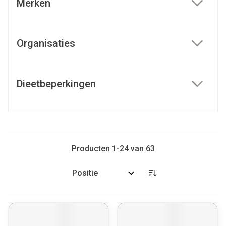
Merken
filter
Organisaties
filter
Dieetbeperkingen
filter
Producten
1
-
24
van
63
Sorteer op: