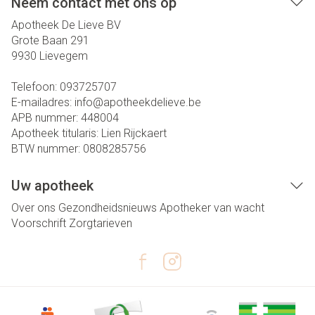
Neem contact met ons op
Apotheek De Lieve BV
Grote Baan 291
9930
Lievegem
Telefoon:
093725707
E-mailadres:
info@
apotheekdelieve.be
APB nummer:
448004
Apotheek titularis:
Lien Rijckaert
BTW nummer:
0808285756
Uw apotheek
Over ons
Gezondheidsnieuws
Apotheker van wacht
Voorschrift
Zorgtarieven