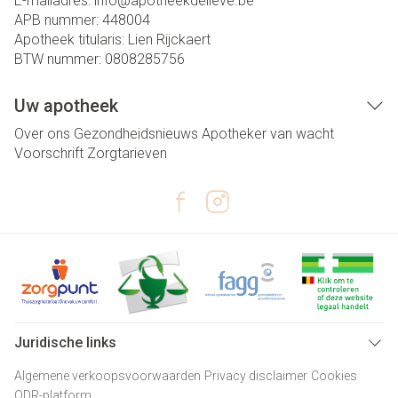
E-mailadres:
info@
apotheekdelieve.be
APB nummer:
448004
Apotheek titularis:
Lien Rijckaert
BTW nummer:
0808285756
Uw apotheek
Over ons
Gezondheidsnieuws
Apotheker van wacht
Voorschrift
Zorgtarieven
Juridische links
Algemene verkoopsvoorwaarden
Privacy disclaimer
Cookies
ODR-platform