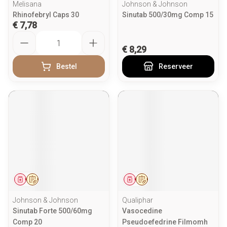
Melisana
Johnson & Johnson
Rhinofebryl Caps 30
Sinutab 500/30mg Comp 15
€ 7,78
Aantal
€ 8,29
Bestel
Reserveer
Geneesmiddel
Op voorschrift
Geneesmiddel
Op voorschrift
Johnson & Johnson
Qualiphar
Sinutab Forte 500/60mg
Vasocedine
Comp 20
Pseudoefedrine Filmomh