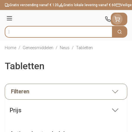
Ga naar de inhoud
Gratis verzending vanaf € 120
Gratis lokale levering vanaf € 60
Veilige
Menu
Zoek
Product, merk, categorie...
Home
/
Geneesmiddelen
/
Neus
/
Tabletten
Tabletten
Filteren
Doorgaan naar productlijst
Prijs
filter