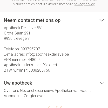
nieuwsbrief en gaat u akkoord met onze
privacy policy
.
Neem contact met ons op
Apotheek De Lieve BV
Grote Baan 291
9930
Lievegem
Telefoon:
093725707
E-mailadres:
info@
apotheekdelieve.be
APB nummer:
448004
Apotheek titularis:
Lien Rijckaert
BTW nummer:
0808285756
Uw apotheek
Over ons
Gezondheidsnieuws
Apotheker van wacht
Voorschrift
Zorgtarieven