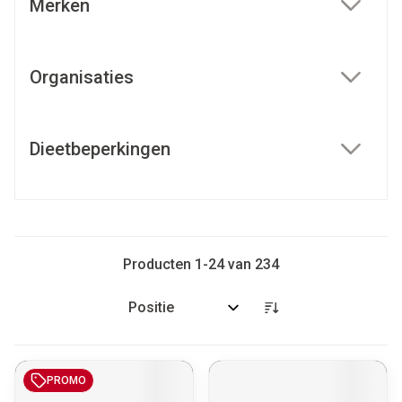
Merken
filter
Organisaties
filter
Dieetbeperkingen
filter
Producten
1
-
24
van
234
Sorteer op:
PROMO