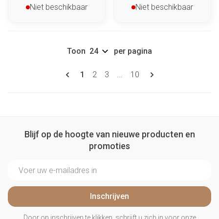
Niet beschikbaar
Niet beschikbaar
Toon
per pagina
Pagina's
U lees momenteel pagina
Pagina
Pagina
Pagina
1
2
3
...
10
Blijf op de hoogte van nieuwe producten en
promoties
E-mail adres
Inschrijven
Door op inschrijven te klikken, schrijft u zich in voor onze