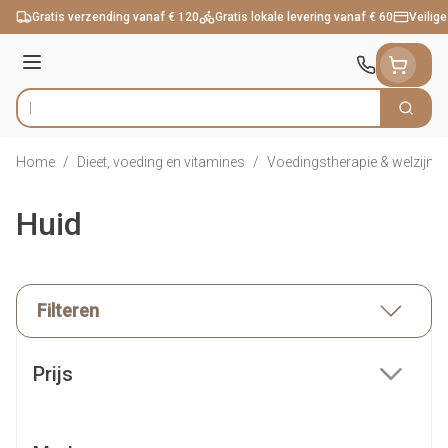
Ga naar de inhoud
Gratis verzending vanaf € 120
Gratis lokale levering vanaf € 60
Veilige
Menu
Zoek
Product, merk, categorie...
Home
/
Dieet, voeding en vitamines
/
Voedingstherapie & welzijn
/
Huid
Filteren
Doorgaan naar productlijst
Prijs
filter