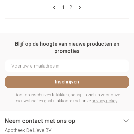
Pagina's
U lees momenteel pagina
Pagina
1
2
Blijf op de hoogte van nieuwe producten en
promoties
E-mail adres
Inschrijven
Door op inschrijven te klikken, schrijft u zich in voor onze
nieuwsbrief en gaat u akkoord met onze
privacy policy
.
Neem contact met ons op
Apotheek De Lieve BV