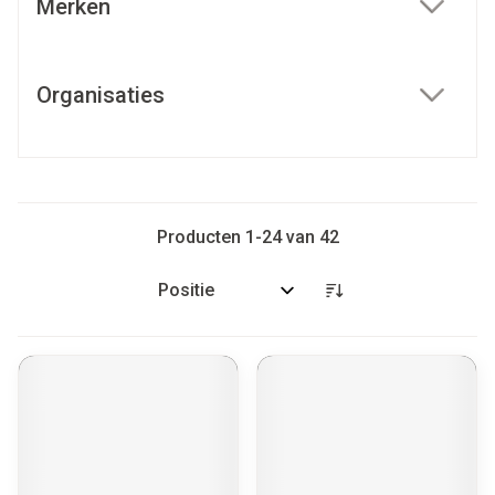
Merken
filter
Organisaties
filter
Producten
1
-
24
van
42
Sorteer op: