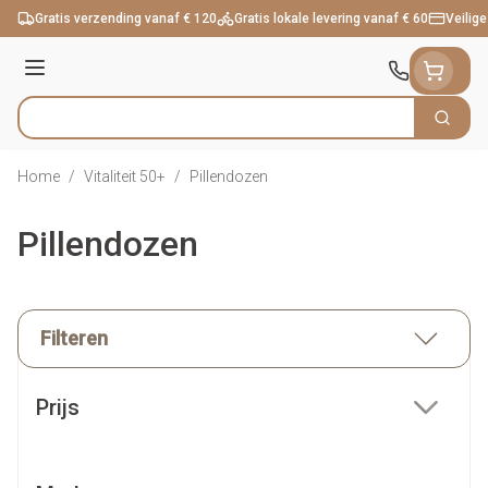
Ga naar de inhoud
Gratis verzending vanaf € 120
Gratis lokale levering vanaf € 60
Veilige
Menu
Zoek
Product, merk, categorie...
Home
/
Vitaliteit 50+
/
Pillendozen
Pillendozen
Filteren
Doorgaan naar productlijst
Prijs
filter