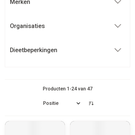
Merken
filter
Organisaties
filter
Dieetbeperkingen
filter
Producten
1
-
24
van
47
Sorteer op: