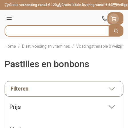
Ga naar de inhoud
Gratis verzending vanaf € 120
Gratis lokale levering vanaf € 60
Veilige
Menu
Zoek
Product, merk, categorie...
Home
/
Dieet, voeding en vitamines
/
Voedingstherapie & welzijn
/
Pastilles en bonbons
Filteren
Doorgaan naar productlijst
Prijs
filter