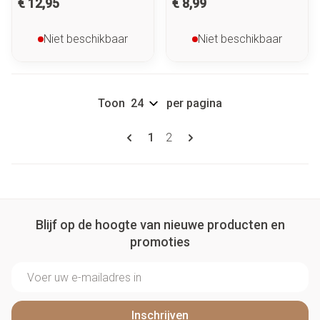
€ 12,95
€ 8,99
Niet beschikbaar
Niet beschikbaar
Toon
per pagina
Pagina's
U lees momenteel pagina
Pagina
1
2
Blijf op de hoogte van nieuwe producten en
promoties
E-mail adres
Inschrijven