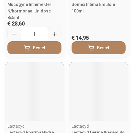
Mucogyne Intieme Gel
Somex Intima Emulsie
N/hormonaal Unidose
100ml
8x5ml
€ 23,60
Aantal
€ 14,95
Bestel
Bestel
Lactacyd
Lactacyd
Lactacyd Pharma Hydra
Lactacyd Derma Wasemuls