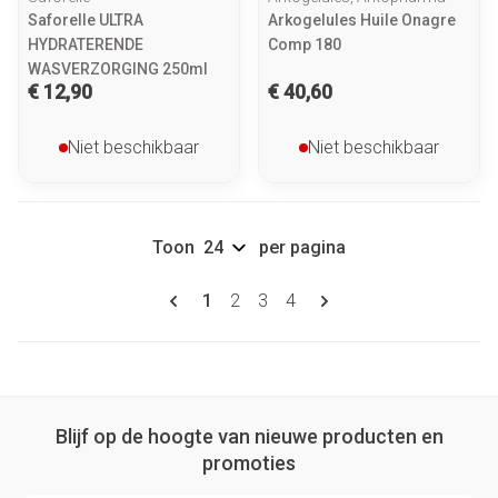
Saforelle ULTRA
Arkogelules Huile Onagre
HYDRATERENDE
Comp 180
WASVERZORGING 250ml
€ 12,90
€ 40,60
Niet beschikbaar
Niet beschikbaar
Toon
per pagina
Pagina's
U lees momenteel pagina
Pagina
Pagina
Pagina
1
2
3
4
Blijf op de hoogte van nieuwe producten en
promoties