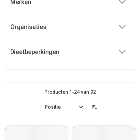
Merken
filter
Organisaties
filter
Dieetbeperkingen
filter
Producten
1
-
24
van
92
Sorteer op: