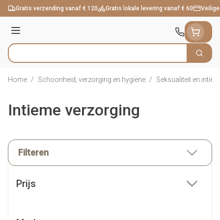
Ga naar de inhoud
Gratis verzending vanaf € 120
Gratis lokale levering vanaf € 60
Veilige
Menu
Zoek
Product, merk, categorie...
Home
/
Schoonheid, verzorging en hygiëne
/
Seksualiteit en intie
Intieme verzorging
Filteren
Doorgaan naar productlijst
Prijs
filter