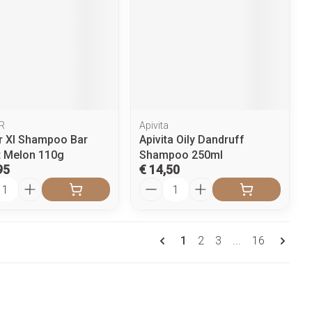
R
Apivita
 Xl Shampoo Bar
Apivita Oily Dandruff
 Melon 110g
Shampoo 250ml
95
€ 14,50
l
Aantal
Pagina's
U lees momenteel pagina
Pagina
Pagina
Pagina
1
2
3
...
16