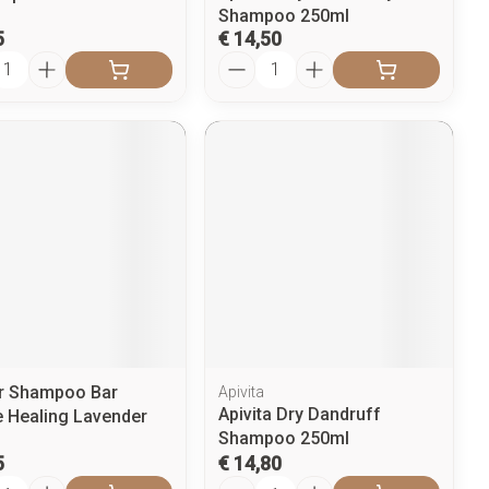
Shampoo 250ml
5
€ 14,50
l
Aantal
r Shampoo Bar
Apivita
Apivita Dry Dandruff
e Healing Lavender
Shampoo 250ml
5
€ 14,80
l
Aantal