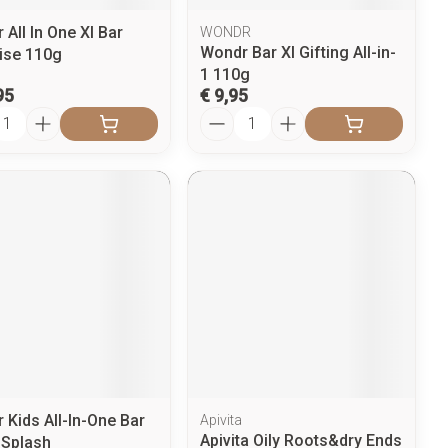
All In One Xl Bar
WONDR
Wondr Bar Xl Gifting All-in-
ise 110g
1 110g
95
€ 9,95
l
Aantal
 Kids All-In-One Bar
Apivita
Apivita Oily Roots&dry Ends
 Splash