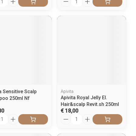
a Sensitive Scalp
Apivita
Apivita Royal Jelly El.
poo 250ml Nf
Hair&scalp Revit.sh 250ml
80
€ 18,00
l
Aantal