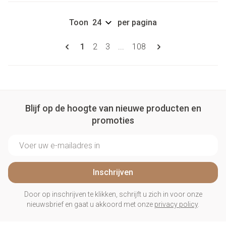
Toon
per pagina
Pagina's
U lees momenteel pagina
Pagina
Pagina
Pagina
1
2
3
...
108
Blijf op de hoogte van nieuwe producten en
promoties
E-mail adres
Inschrijven
Door op inschrijven te klikken, schrijft u zich in voor onze
nieuwsbrief en gaat u akkoord met onze
privacy policy
.