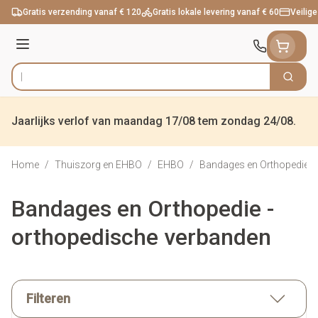
Ga naar de inhoud
Gratis verzending vanaf € 120
Gratis lokale levering vanaf € 60
Veilige
Menu
Zoek
Product, merk, categorie...
Jaarlijks verlof van maandag 17/08 tem zondag 24/08.
Home
/
Thuiszorg en EHBO
/
EHBO
/
Bandages en Orthopedie -
Bandages en Orthopedie -
orthopedische verbanden
Filteren