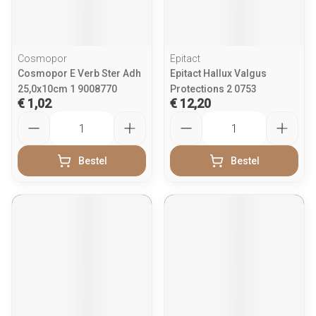
Cosmopor
Epitact
Cosmopor E Verb Ster Adh
Epitact Hallux Valgus
25,0x10cm 1 9008770
Protections 2 0753
€ 1,02
€ 12,20
Aantal
Aantal
Bestel
Bestel