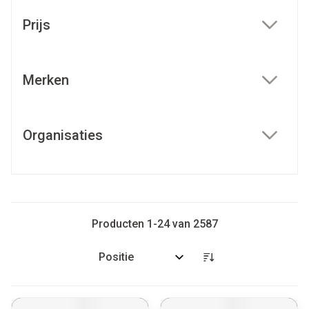
Doorgaan naar productlijst
Prijs
filter
Merken
filter
Organisaties
filter
Producten
1
-
24
van
2587
Sorteer op: