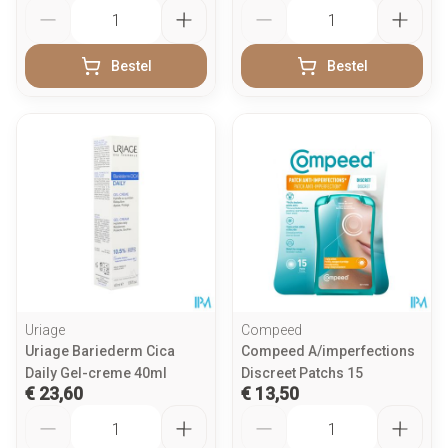
Aantal
Aantal
Bestel
Bestel
Uriage
Compeed
Uriage Bariederm Cica
Compeed A/imperfections
Daily Gel-creme 40ml
Discreet Patchs 15
€ 23,60
€ 13,50
Aantal
Aantal