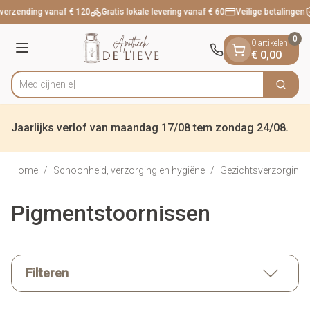
Dia 1 van 1
Ga naar de inhoud
verzending vanaf € 120
Gratis lokale levering vanaf € 60
Veilige betalingen
0
0 artikelen
Menu
€ 0,00
Zoek
Product, merk, categorie...
Jaarlijks verlof van maandag 17/08 tem zondag 24/08.
Home
/
Schoonheid, verzorging en hygiëne
/
Gezichtsverzorging
Pigmentstoornissen
Filteren