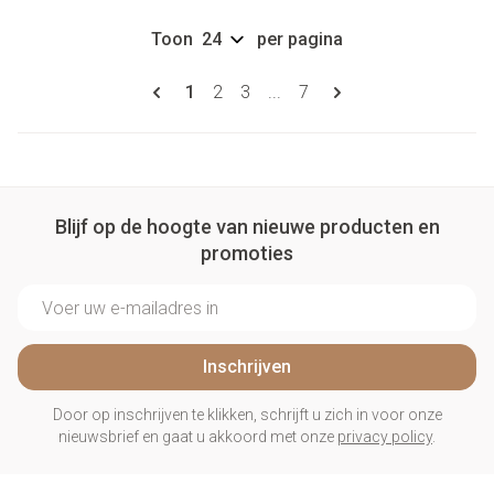
Toon
per pagina
Pagina's
U lees momenteel pagina
Pagina
Pagina
Pagina
1
2
3
...
7
Blijf op de hoogte van nieuwe producten en
promoties
E-mail adres
Inschrijven
Door op inschrijven te klikken, schrijft u zich in voor onze
nieuwsbrief en gaat u akkoord met onze
privacy policy
.