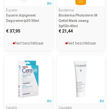
Eucerin
Bioderma
Eucerin A/pigment
Bioderma Photoderm M
Dagcreme Ip30 50ml
Getint Mask.zwang.
Spf50+40ml
€ 37,95
€ 21,44
Niet beschikbaar
Niet beschikbaar
CeraVe
Caudalie