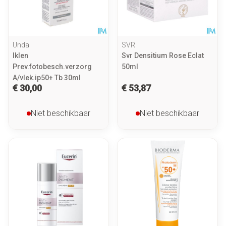
Unda
SVR
Iklen
Svr Densitium Rose Eclat
Prev.fotobesch.verzorg
50ml
A/vlek.ip50+ Tb 30ml
€ 30,00
€ 53,87
Niet beschikbaar
Niet beschikbaar