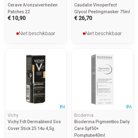
Cerave A/onzuiverheden
Caudalie Vinoperfect
Patches 22
Glycol Peelingmasker 75ml
€ 10,90
€ 26,70
Niet beschikbaar
Niet beschikbaar
Vichy
Bioderma
Vichy Fdt Dermablend Sos
Bioderma Pigmentbio Daily
Cover Stick 25 14u 4,5g
Care Spf50+
Pomptube40ml