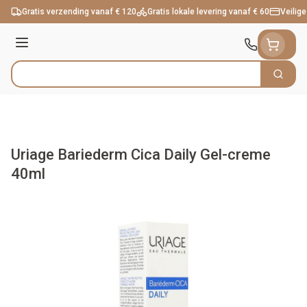
Ga naar de inhoud
Gratis verzending vanaf € 120
Gratis lokale levering vanaf € 60
Veilige
Menu
Zoek
Product, merk, categorie...
Uriage Bariederm Cica Daily Gel-creme
40ml