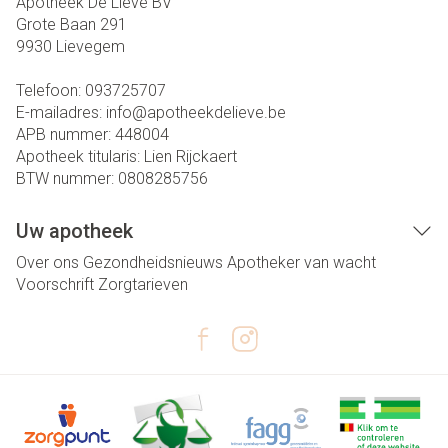
Apotheek De Lieve BV
Grote Baan 291
9930
Lievegem
Telefoon:
093725707
E-mailadres:
info@
apotheekdelieve.be
APB nummer:
448004
Apotheek titularis:
Lien Rijckaert
BTW nummer:
0808285756
Uw apotheek
Over ons
Gezondheidsnieuws
Apotheker van wacht
Voorschrift
Zorgtarieven