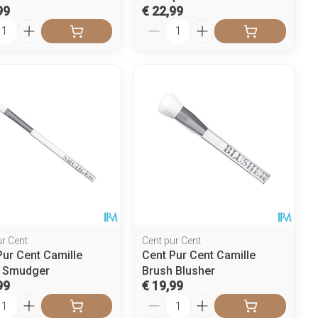
99
€ 22,99
l
Aantal
ur Cent
Cent pur Cent
Pur Cent Camille
Cent Pur Cent Camille
 Smudger
Brush Blusher
99
€ 19,99
l
Aantal