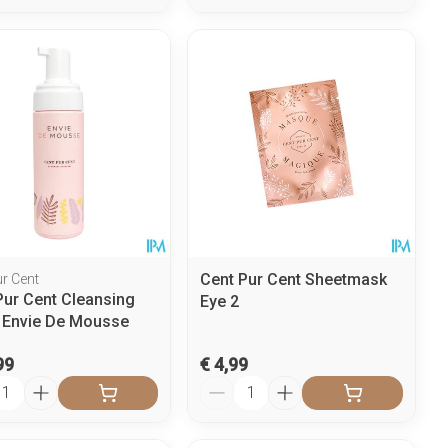
Cent Pur Cent Sheetmask
ur Cent
Pur Cent Cleansing
Eye 2
Envie De Mousse
l
99
€ 4,99
l
Aantal