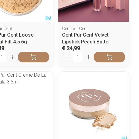
penselen en
Arm
r
voorwerpen
Elleboog
Zelfbruiner
Haar
- oogpotlood
Enkel en voet
ur Cent
Cent pur Cent
n - decubitis
Pur Cent Loose
Cent Pur Cent Velvet
Toon meer
er
l Fdt 4.5 6g
Lipstick Peach Butter
duw
Scheren
99
€ 24,99
er
l
Aantal
ys en -druppels
CBD