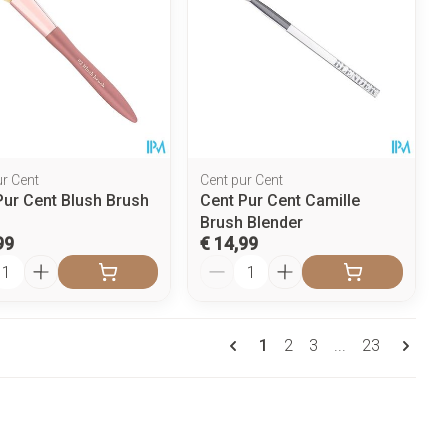
ur Cent
Cent pur Cent
Pur Cent Blush Brush
Cent Pur Cent Camille
Brush Blender
99
€ 14,99
l
Aantal
Pagina's
U lees momenteel pagina
Pagina
Pagina
Pagina
1
2
3
...
23