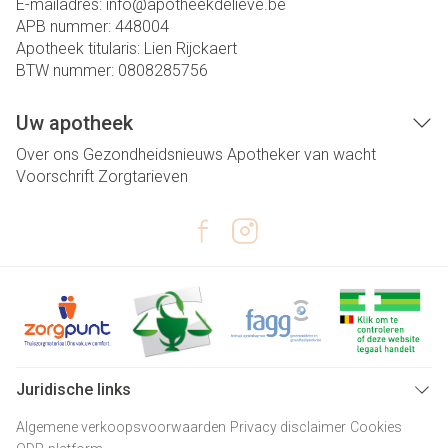
E-mailadres:
info@
apotheekdelieve.be
APB nummer:
448004
Apotheek titularis:
Lien Rijckaert
BTW nummer:
0808285756
Uw apotheek
Over ons
Gezondheidsnieuws
Apotheker van wacht
Voorschrift
Zorgtarieven
Juridische links
Algemene verkoopsvoorwaarden
Privacy disclaimer
Cookies