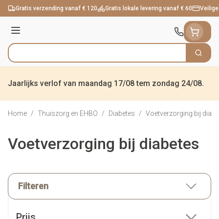
Ga naar de inhoud
Gratis verzending vanaf € 120
Gratis lokale levering vanaf € 60
Veilige
Menu
Zoek
Product, merk, categorie...
Jaarlijks verlof van maandag 17/08 tem zondag 24/08.
Home
/
Thuiszorg en EHBO
/
Diabetes
/
Voetverzorging bij diab
Voetverzorging bij diabetes
Filteren
Doorgaan naar productlijst
Prijs