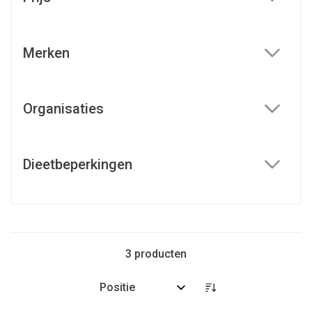
filter
Merken
filter
Organisaties
filter
Dieetbeperkingen
filter
3
producten
Sorteer op: