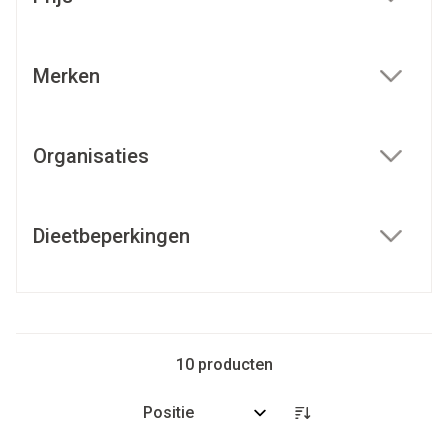
filter
Merken
filter
Organisaties
filter
Dieetbeperkingen
filter
10
producten
Sorteer op: