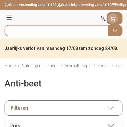
Ga naar de inhoud
Gratis verzending vanaf € 120
Gratis lokale levering vanaf € 60
Veilige
Menu
Zoek
Product, merk, categorie...
Jaarlijks verlof van maandag 17/08 tem zondag 24/08.
Home
/
Natuur geneeskunde
/
Aromatherapie
/
Essentiële oliën
Anti-beet
Filteren
Doorgaan naar productlijst
Prijs