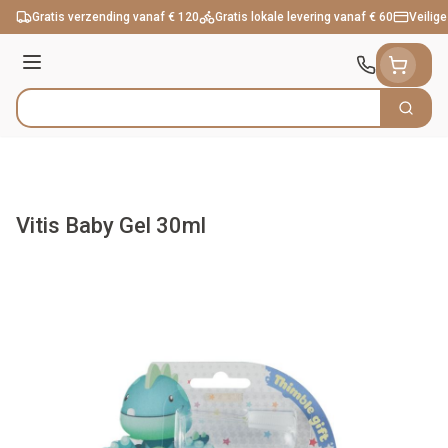
Ga naar de inhoud
Gratis verzending vanaf € 120
Gratis lokale levering vanaf € 60
Veilige
Menu
Zoek
Product, merk, categorie...
Vitis Baby Gel 30ml