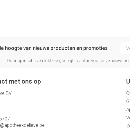
E-ma
p de hoogte van nieuwe producten en promoties
Door op inschrijven te klikken, schrijft u zich in voor onze nieuwsb
ct met ons op
U
eve BV
O
G
A
V
5707
o@
apotheekdelieve.be
Z