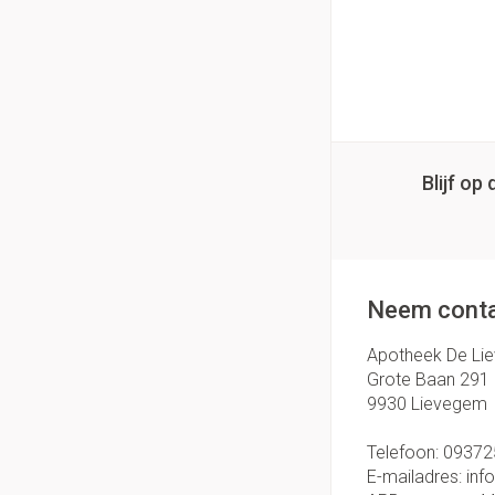
Blijf o
Neem conta
Apotheek De Li
Grote Baan 291
9930
Lievegem
Telefoon:
09372
E-mailadres:
inf