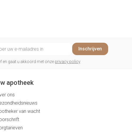
il adres
Inschrijven
rief en gaat u akkoord met onze
privacy policy
.
w apotheek
ver ons
ezondheidsnieuws
potheker van wacht
oorschrift
orgtarieven