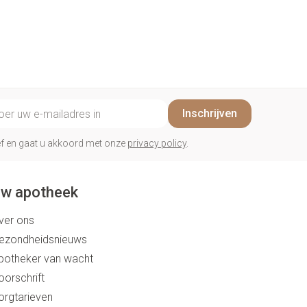
il adres
Inschrijven
rief en gaat u akkoord met onze
privacy policy
.
w apotheek
ver ons
ezondheidsnieuws
potheker van wacht
oorschrift
orgtarieven