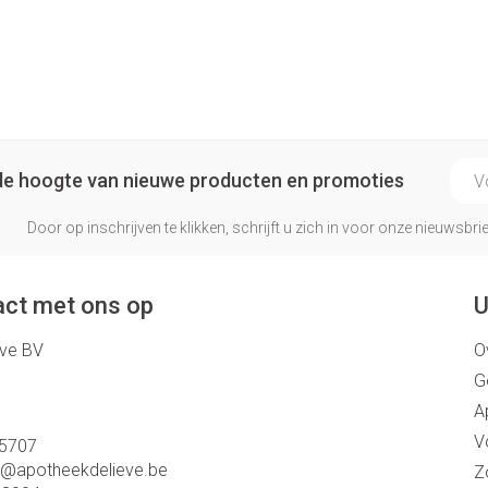
E-ma
p de hoogte van nieuwe producten en promoties
Door op inschrijven te klikken, schrijft u zich in voor onze nieuwsb
ct met ons op
U
eve BV
O
G
A
V
5707
o@
apotheekdelieve.be
Z