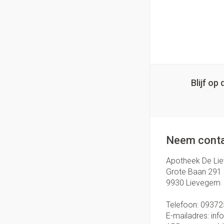
Blijf o
Neem conta
Apotheek De Li
Grote Baan 291
9930
Lievegem
Telefoon:
09372
E-mailadres:
inf