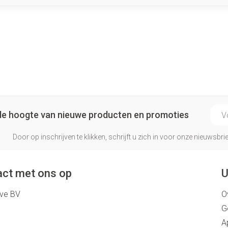
E-ma
p de hoogte van nieuwe producten en promoties
Door op inschrijven te klikken, schrijft u zich in voor onze nieuwsb
ct met ons op
U
eve BV
O
G
A