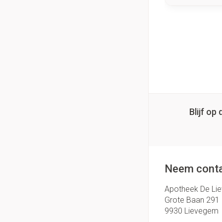
Blijf o
Neem conta
Apotheek De Li
Grote Baan 291
9930
Lievegem