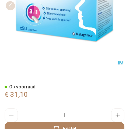
Metarelax Tabl 90 21869 Met
Op voorraad
€ 31,10
Aantal
Bestel