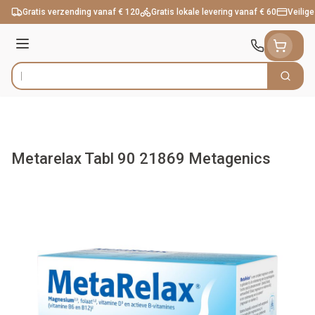
Ga naar de inhoud
Gratis verzending vanaf € 120
Gratis lokale levering vanaf € 60
Veilige
Menu
Zoek
Product, merk, categorie...
Metarelax Tabl 90 21869 Metagenics