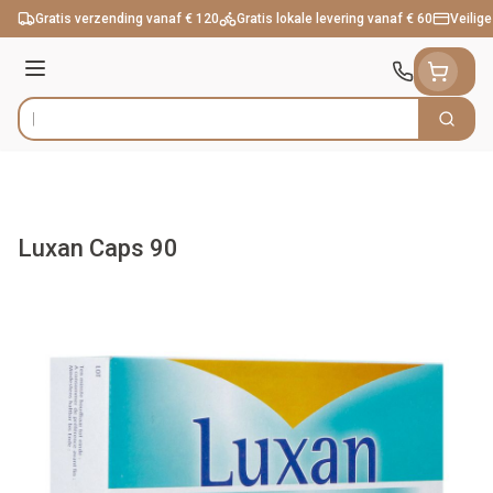
Ga naar de inhoud
Gratis verzending vanaf € 120
Gratis lokale levering vanaf € 60
Veilige
Menu
Zoek
Product, merk, categorie...
Luxan Caps 90