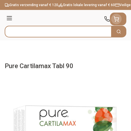
Ga naar de inhoud
Gratis verzending vanaf € 120
Gratis lokale levering vanaf € 60
Veilige
Menu
Zoek
Product, merk, categorie...
Pure Cartilamax Tabl 90