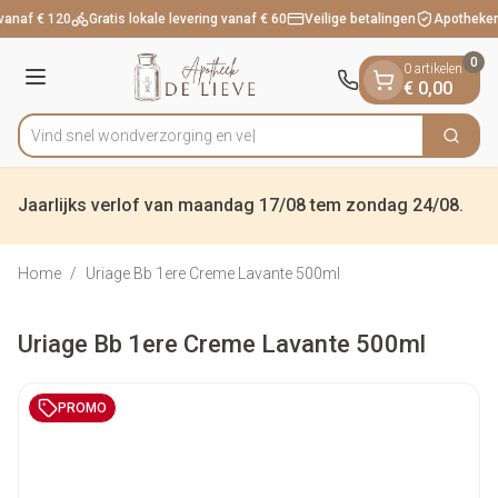
Dia 1 van 1
Ga naar de inhoud
vanaf € 120
Gratis lokale levering vanaf € 60
Veilige betalingen
Apotheker
0
0 artikelen
Menu
€ 0,00
Vind snel wondverzorg
Zoek
Product, merk, categorie...
Jaarlijks verlof van maandag 17/08 tem zondag 24/08.
Home
/
Uriage Bb 1ere Creme Lavante 500ml
Uriage Bb 1ere Creme Lavante 500ml
PROMO