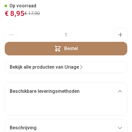
Op voorraad
Promotie prijs
€ 8,95
Adviesprijs
€ 17,90
Aantal
Bestel
Bekijk alle producten van Uriage
Beschikbare leveringsmethoden
Beschrijving