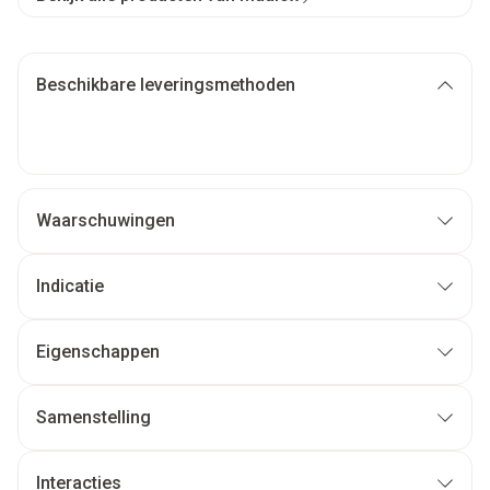
Beschikbare leveringsmethoden
Waarschuwingen
Indicatie
Maagzuur (pyrosis) en maagpijn, in kortdurende
behandeling.
Eigenschappen
Samenstelling
Maalox Antacid 200mg/400mg Kauwtabletten:
Interacties