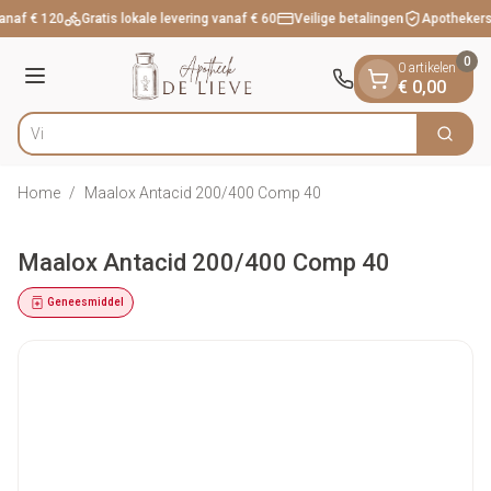
Dia 1 van 1
Ga naar de inhoud
anaf € 120
Gratis lokale levering vanaf € 60
Veilige betalingen
Apothekers
0
0 artikelen
Menu
€ 0,00
Zoek
Product, merk, categorie...
Home
/
Maalox Antacid 200/400 Comp 40
Maalox Antacid 200/400 Comp 40
Geneesmiddel