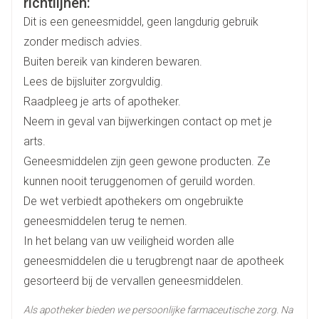
richtlijnen:
Dit is een geneesmiddel, geen langdurig gebruik
Breedte
55 mm
zonder medisch advies.
Buiten bereik van kinderen bewaren.
Lengte
123 mm
Lees de bijsluiter zorgvuldig.
Raadpleeg je arts of apotheker.
Diepte
30 mm
Neem in geval van bijwerkingen contact op met je
arts.
Hoeveelheid
40
Geneesmiddelen zijn geen gewone producten. Ze
Verpakking
kunnen nooit teruggenomen of geruild worden.
De wet verbiedt apothekers om ongebruikte
aluminiumoxide (onder de vorm va
Actieve
Ingrediënten
geneesmiddelen terug te nemen.
algeldraat), magnesiumhydroxide
In het belang van uw veiligheid worden alle
Behoud
Kamertemperatuur (15°C - 25°C)
geneesmiddelen die u terugbrengt naar de apotheek
gesorteerd bij de vervallen geneesmiddelen.
Als apotheker bieden we persoonlijke farmaceutische zorg. Na