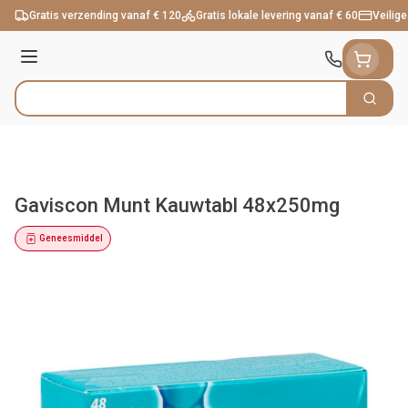
Ga naar de inhoud
Gratis verzending vanaf € 120
Gratis lokale levering vanaf € 60
Veilige
Menu
Zoek
Product, merk, categorie...
Gaviscon Munt Kauwtabl 48x250mg
Geneesmiddel