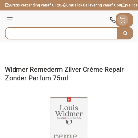
Ga naar de inhoud
Gratis verzending vanaf € 120
Gratis lokale levering vanaf € 60
Veilige
Menu
Zoek
Product, merk, categorie...
Widmer Remederm Zilver Crème Repair
Zonder Parfum 75ml