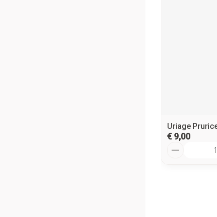
Uriage Pruric
€ 9,00
Aantal