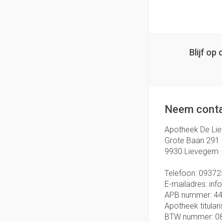
Blijf o
Neem conta
Apotheek De Li
Grote Baan 291
9930
Lievegem
Telefoon:
09372
E-mailadres:
inf
APB nummer:
4
Apotheek titulari
BTW nummer:
0