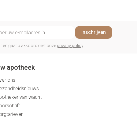
il adres
Inschrijven
rief en gaat u akkoord met onze
privacy policy
.
w apotheek
ver ons
ezondheidsnieuws
potheker van wacht
oorschrift
orgtarieven