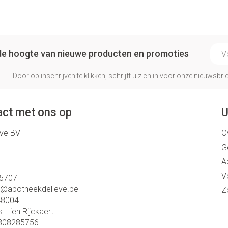
E-ma
p de hoogte van nieuwe producten en promoties
Door op inschrijven te klikken, schrijft u zich in voor onze nieuwsb
ct met ons op
U
eve BV
O
G
A
V
5707
o@
apotheekdelieve.be
Z
48004
s:
Lien Rijckaert
808285756