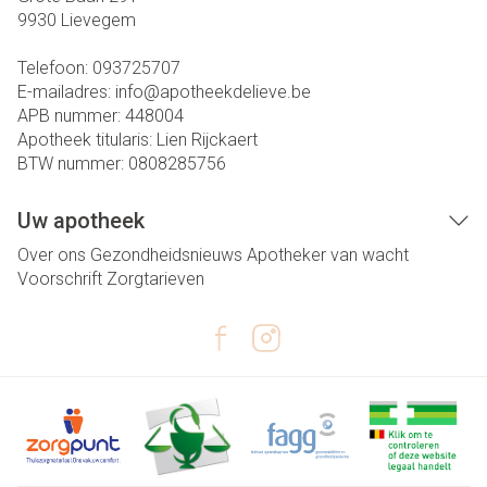
9930
Lievegem
Telefoon:
093725707
E-mailadres:
info@
apotheekdelieve.be
APB nummer:
448004
Apotheek titularis:
Lien Rijckaert
BTW nummer:
0808285756
Uw apotheek
Over ons
Gezondheidsnieuws
Apotheker van wacht
Voorschrift
Zorgtarieven