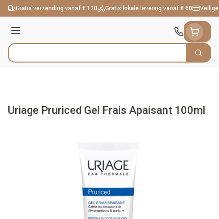
Ga naar de inhoud
Gratis verzending vanaf € 120
Gratis lokale levering vanaf € 60
Veilige
Menu
Zoek
Product, merk, categorie...
Uriage Pruriced Gel Frais Apaisant 100ml