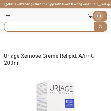
Ga naar de inhoud
Gratis verzending vanaf € 120
Gratis lokale levering vanaf € 60
Veilige
Menu
Zoek
Product, merk, categorie...
Uriage Xemose Creme Relipid. A/irrit.
200ml