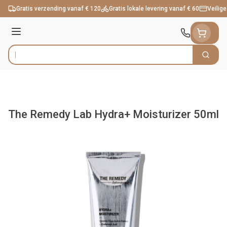
Ga naar de inhoud
Gratis verzending vanaf € 120
Gratis lokale levering vanaf € 60
Veilige
Menu
Zoek
Product, merk, categorie...
The Remedy Lab Hydra+ Moisturizer 50ml