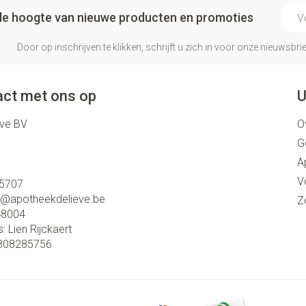
E-ma
p de hoogte van nieuwe producten en promoties
Door op inschrijven te klikken, schrijft u zich in voor onze nieuwsb
ct met ons op
U
eve BV
O
G
A
V
5707
o@
apotheekdelieve.be
Z
48004
s:
Lien Rijckaert
808285756