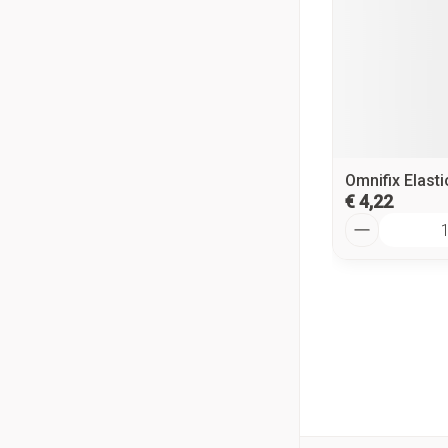
Omnifix Elast
€ 4,22
Aantal