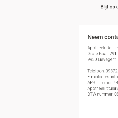
Blijf o
Neem conta
Apotheek De Li
Grote Baan 291
9930
Lievegem
Telefoon:
09372
E-mailadres:
inf
APB nummer:
4
Apotheek titulari
BTW nummer:
0