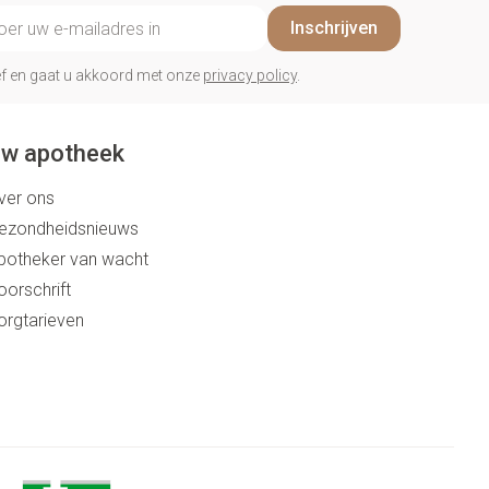
il adres
Inschrijven
rief en gaat u akkoord met onze
privacy policy
.
w apotheek
ver ons
ezondheidsnieuws
potheker van wacht
oorschrift
orgtarieven