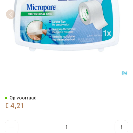
Micropore 3m 25,0mmx9,1m N
Op voorraad
€ 4,21
Aantal