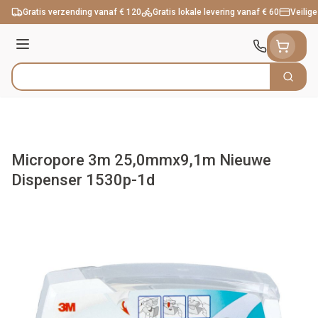
Ga naar de inhoud
Gratis verzending vanaf € 120
Gratis lokale levering vanaf € 60
Veilige
Menu
Zoek
Product, merk, categorie...
Micropore 3m 25,0mmx9,1m Nieuwe
Dispenser 1530p-1d