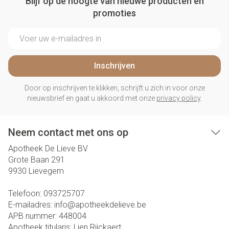
Blijf op de hoogte van nieuwe producten en
promoties
E-mail adres
Inschrijven
Door op inschrijven te klikken, schrijft u zich in voor onze
nieuwsbrief en gaat u akkoord met onze
privacy policy
.
Neem contact met ons op
Apotheek De Lieve BV
Grote Baan 291
9930
Lievegem
Telefoon:
093725707
E-mailadres:
info@
apotheekdelieve.be
APB nummer:
448004
Apotheek titularis:
Lien Rijckaert