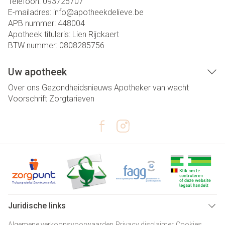
Telefoon:
093725707
E-mailadres:
info@
apotheekdelieve.be
APB nummer:
448004
Apotheek titularis:
Lien Rijckaert
BTW nummer:
0808285756
Uw apotheek
Over ons
Gezondheidsnieuws
Apotheker van wacht
Voorschrift
Zorgtarieven
Juridische links
Algemene verkoopsvoorwaarden
Privacy disclaimer
Cookies