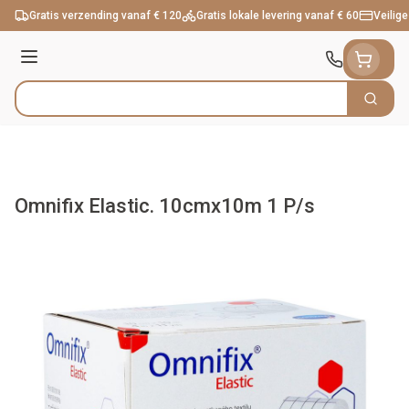
Ga naar de inhoud
Gratis verzending vanaf € 120
Gratis lokale levering vanaf € 60
Veilige
Menu
Zoek
Product, merk, categorie...
Omnifix Elastic. 10cmx10m 1 P/s