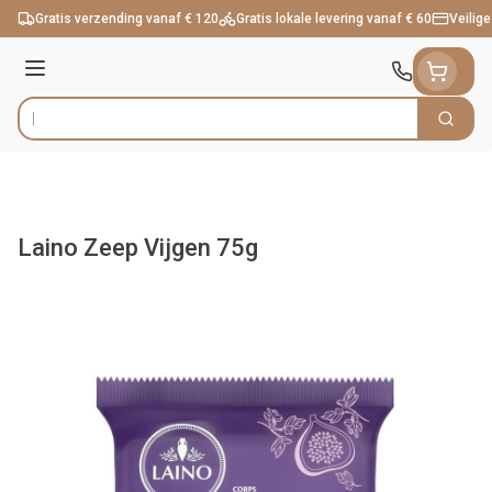
Ga naar de inhoud
Gratis verzending vanaf € 120
Gratis lokale levering vanaf € 60
Veilige
Menu
Zoek
Product, merk, categorie...
Laino Zeep Vijgen 75g