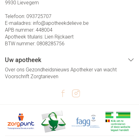
9930
Lievegem
Telefoon:
093725707
E-mailadres:
info@
apotheekdelieve.be
APB nummer:
448004
Apotheek titularis:
Lien Rijckaert
BTW nummer:
0808285756
Uw apotheek
Over ons
Gezondheidsnieuws
Apotheker van wacht
Voorschrift
Zorgtarieven