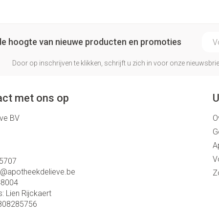
E-ma
p de hoogte van nieuwe producten en promoties
Door op inschrijven te klikken, schrijft u zich in voor onze nieuwsb
ct met ons op
U
eve BV
O
G
A
V
5707
o@
apotheekdelieve.be
Z
48004
s:
Lien Rijckaert
808285756