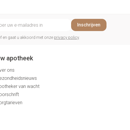
il adres
Inschrijven
rief en gaat u akkoord met onze
privacy policy
.
w apotheek
ver ons
ezondheidsnieuws
potheker van wacht
oorschrift
orgtarieven