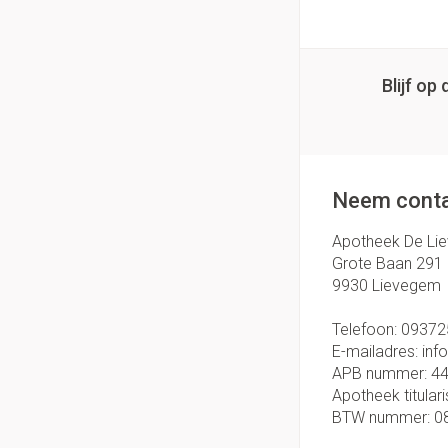
Blijf o
Neem conta
Apotheek De Li
Grote Baan 291
9930
Lievegem
Telefoon:
09372
E-mailadres:
inf
APB nummer:
4
Apotheek titulari
BTW nummer:
0