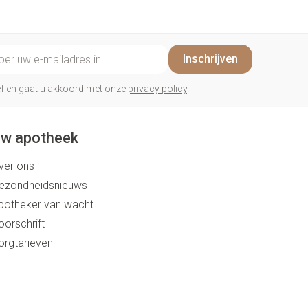
il adres
Inschrijven
rief en gaat u akkoord met onze
privacy policy
.
w apotheek
ver ons
ezondheidsnieuws
potheker van wacht
oorschrift
orgtarieven