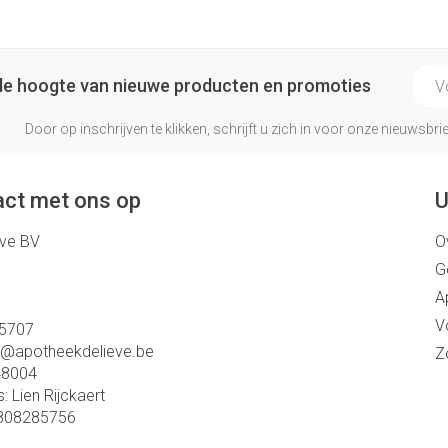
E-ma
p de hoogte van nieuwe producten en promoties
Door op inschrijven te klikken, schrijft u zich in voor onze nieuwsb
ct met ons op
U
eve BV
O
G
A
V
5707
o@
apotheekdelieve.be
Z
48004
s:
Lien Rijckaert
808285756