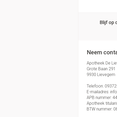
Blijf o
Neem conta
Apotheek De Li
Grote Baan 291
9930
Lievegem
Telefoon:
09372
E-mailadres:
inf
APB nummer:
4
Apotheek titulari
BTW nummer:
0