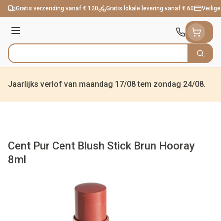
Ga naar de inhoud
Gratis verzending vanaf € 120
Gratis lokale levering vanaf € 60
Veilige
Menu
Zoek
Product, merk, categorie...
Jaarlijks verlof van maandag 17/08 tem zondag 24/08.
Cent Pur Cent Blush Stick Brun Hooray
8ml