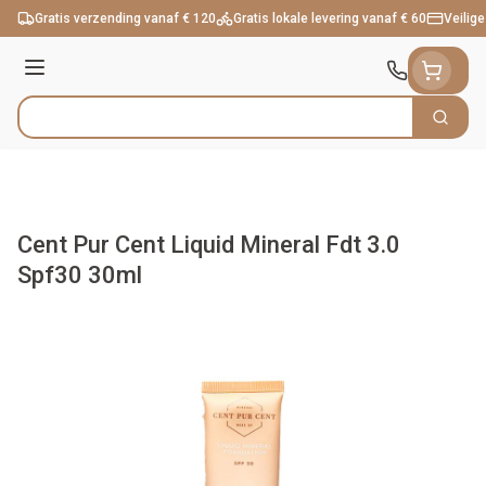
Ga naar de inhoud
Gratis verzending vanaf € 120
Gratis lokale levering vanaf € 60
Veilige
Menu
Zoek
Product, merk, categorie...
Cent Pur Cent Liquid Mineral Fdt 3.0
Spf30 30ml