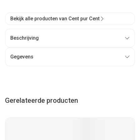
Bekijk alle producten van Cent pur Cent
Beschrijving
Gegevens
Gerelateerde producten
Navigeren door de elementen van de carrousel is mogelijk met
Druk om carrousel over te slaan
Druk op om naar carrouselnavigatie te gaan