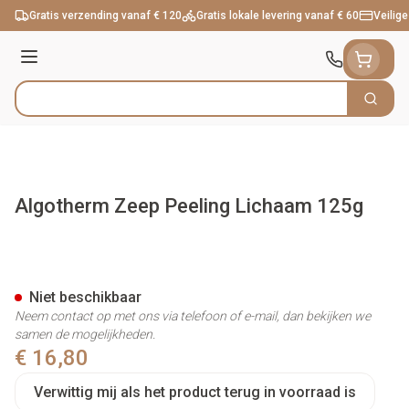
Ga naar de inhoud
Gratis verzending vanaf € 120
Gratis lokale levering vanaf € 60
Veilige
Menu
Zoek
Product, merk, categorie...
Algotherm Zeep Peeling Lichaam 125g
Algotherm Zeep Peeling Lich
Niet beschikbaar
Neem contact op met ons via telefoon of e-mail, dan bekijken we
samen de mogelijkheden.
€ 16,80
Verwittig mij als het product terug in voorraad is